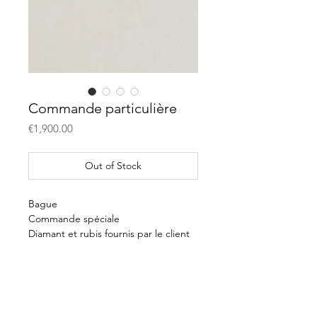
Commande particulière
Price
€1,900.00
Out of Stock
Bague
Commande spéciale
Diamant et rubis fournis par le client
Monture en or qui rappelle le signe
des gémeaux des 2 fiancés
E-shop
Payment & delivery