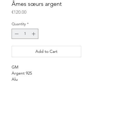
Âmes sœurs argent
Price
€120.00
Quantity
*
Add to Cart
GM
Argent 925
Alu
Kit couleur
E-shop
Payment & delivery
Terms & conditions