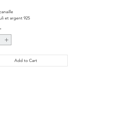
anaille
uli et argent 925
0€ et 770€
*
semaines
Add to Cart