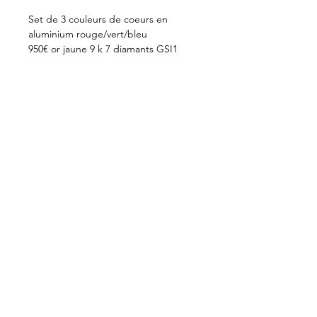
Set de 3 couleurs de coeurs en
aluminium rouge/vert/bleu
950€ or jaune 9 k 7 diamants GSI1
12mm
E-shop
Payment & delivery
Terms & conditions
Contact
annebourat@gmail.com
06.16.45.10.36
© Anne Bourat, All rights reserved