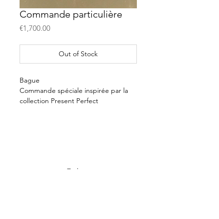
Commande particulière
Price
€1,700.00
Out of Stock
Bague
Commande spéciale inspirée par la
collection Present Perfect
Chaton diamants et émeraude posé
sur le plateau fourni par le client
Or 18K
E-shop
Payment & delivery
Terms & conditions