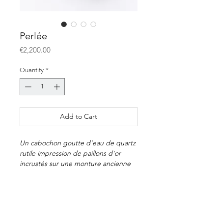
Perlée
Price
€2,200.00
Quantity
*
Add to Cart
Un cabochon goutte d'eau de quartz
rutile impression de paillons d'or
incrustés sur une monture ancienne
assemblage de micro-perles.
Bague
Quartz rutile
E-shop
Monture ancienne or jaune 18k
Payment & delivery