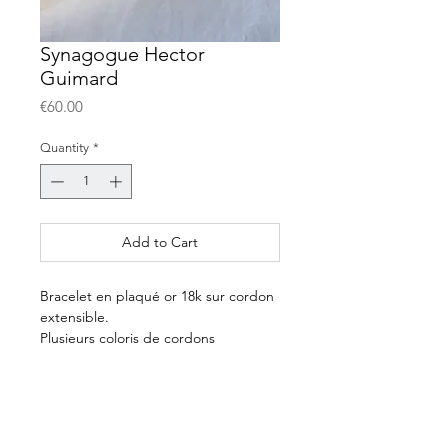
Synagogue Hector
Guimard
Price
€60.00
Quantity
*
Add to Cart
Bracelet en plaqué or 18k sur cordon
extensible.
Plusieurs coloris de cordons
disponibles.
10€ sont reversés à la
Fondation pour
la recherche sur ALZHEIMER
E-shop
.