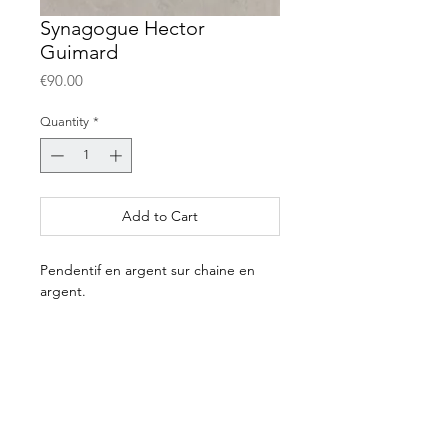
Synagogue Hector
Guimard
Price
€90.00
Quantity
*
Add to Cart
Pendentif en argent sur chaine en
argent.
10€ sont reversés à la
Fondation pour
la recherche sur ALZHEIMER
.
E-shop
Payment & delivery